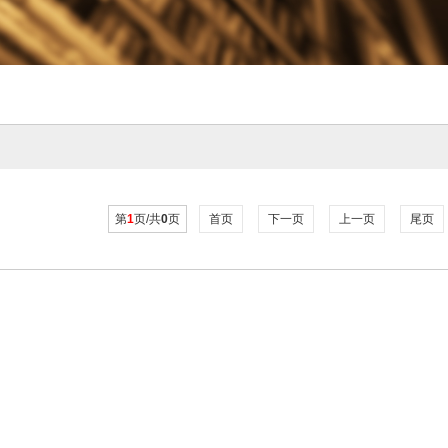
第
1
页/共
0
页
首页
下一页
上一页
尾页