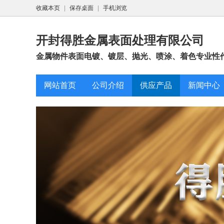
收藏本页
|
保存桌面
|
手机浏览
开封得胜金属表面处理有限公司
金属物件表面电镀、镀层、抛光、喷涂、着色专业性作业
网站首页
公司介绍
供应产品
新闻中心