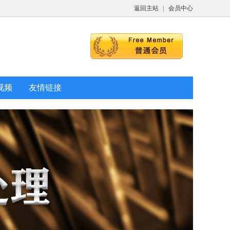
返回主站
|
会员中心
视频
友情链接