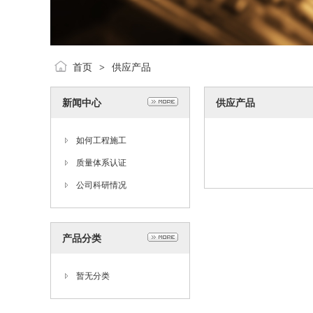
首页
供应产品
>
新闻中心
供应产品
如何工程施工
质量体系认证
公司科研情况
产品分类
暂无分类